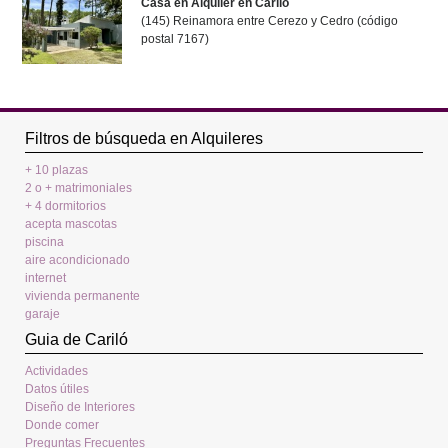
Casa en Alquiler en Carilo
(145) Reinamora entre Cerezo y Cedro (código
postal 7167)
Filtros de búsqueda en Alquileres
+ 10 plazas
2 o + matrimoniales
+ 4 dormitorios
acepta mascotas
piscina
aire acondicionado
internet
vivienda permanente
garaje
Guia de Cariló
Actividades
Datos útiles
Diseño de Interiores
Donde comer
Preguntas Frecuentes