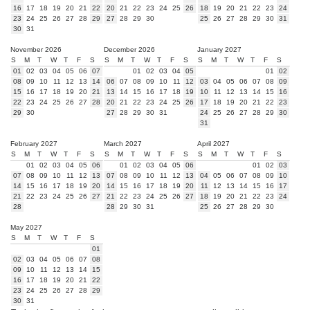
16
17
18
19
20
21
22
20
21
22
23
24
25
26
18
19
20
21
22
23
24
23
24
25
26
27
28
29
27
28
29
30
25
26
27
28
29
30
31
30
31
November 2026
December 2026
January 2027
S
M
T
W
T
F
S
S
M
T
W
T
F
S
S
M
T
W
T
F
S
01
02
03
04
05
06
07
01
02
03
04
05
01
02
08
09
10
11
12
13
14
06
07
08
09
10
11
12
03
04
05
06
07
08
09
15
16
17
18
19
20
21
13
14
15
16
17
18
19
10
11
12
13
14
15
16
22
23
24
25
26
27
28
20
21
22
23
24
25
26
17
18
19
20
21
22
23
29
30
27
28
29
30
31
24
25
26
27
28
29
30
31
February 2027
March 2027
April 2027
S
M
T
W
T
F
S
S
M
T
W
T
F
S
S
M
T
W
T
F
S
01
02
03
04
05
06
01
02
03
04
05
06
01
02
03
07
08
09
10
11
12
13
07
08
09
10
11
12
13
04
05
06
07
08
09
10
14
15
16
17
18
19
20
14
15
16
17
18
19
20
11
12
13
14
15
16
17
21
22
23
24
25
26
27
21
22
23
24
25
26
27
18
19
20
21
22
23
24
28
28
29
30
31
25
26
27
28
29
30
May 2027
S
M
T
W
T
F
S
01
02
03
04
05
06
07
08
09
10
11
12
13
14
15
16
17
18
19
20
21
22
23
24
25
26
27
28
29
30
31