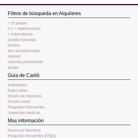
Filtros de búsqueda en Alquileres
+ 10 plazas
2 o + matrimoniales
+ 4 dormitorios
acepta mascotas
piscina
aire acondicionado
internet
vivienda permanente
garaje
Guia de Cariló
Actividades
Datos útiles
Diseño de Interiores
Donde comer
Preguntas Frecuentes
Urgencias médicas
Mas información
Acerca de Nosotros
Preguntas frecuentes (FAQs)