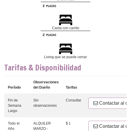
Cama con carrito
Living que se puede cerrar
Tarifas & Disponibilidad
Observaciones
Período
del Dueño
Tarifas
Fin de
Sin
Consultar
Contactar al d
Semana
observaciones
Largo
Todo el
ALQUILER
$ 1
Contactar al d
Año
MARZO -