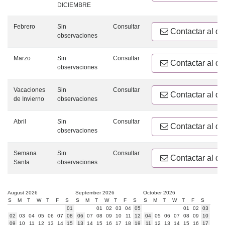
DICIEMBRE
Febrero
Sin
Consultar
Contactar al d
observaciones
Marzo
Sin
Consultar
Contactar al d
observaciones
Vacaciones
Sin
Consultar
Contactar al d
de Invierno
observaciones
Abril
Sin
Consultar
Contactar al d
observaciones
Semana
Sin
Consultar
Contactar al d
Santa
observaciones
August 2026
September 2026
October 2026
S
M
T
W
T
F
S
S
M
T
W
T
F
S
S
M
T
W
T
F
S
01
01
02
03
04
05
01
02
03
02
03
04
05
06
07
08
06
07
08
09
10
11
12
04
05
06
07
08
09
10
09
10
11
12
13
14
15
13
14
15
16
17
18
19
11
12
13
14
15
16
17