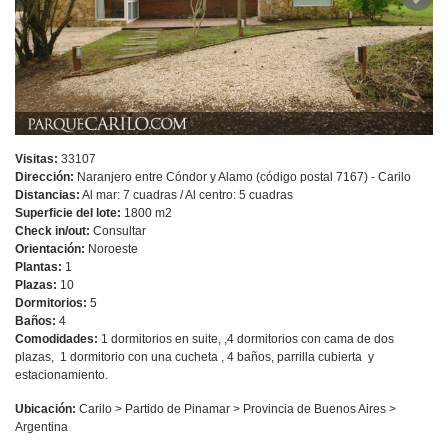
Visitas:
33107
Dirección:
Naranjero entre Cóndor y Alamo (código postal 7167) - Carilo
Distancias:
Al mar: 7 cuadras / Al centro: 5 cuadras
Superficie del lote:
1800 m2
Check in/out:
Consultar
Orientación:
Noroeste
Plantas:
1
Plazas:
10
Dormitorios:
5
Baños:
4
Comodidades:
1 dormitorios en suite, ,4 dormitorios con cama de dos
plazas, 1 dormitorio con una cucheta , 4 baños, parrilla cubierta y
estacionamiento.
Ubicación:
Carilo > Partido de Pinamar > Provincia de Buenos Aires >
Argentina